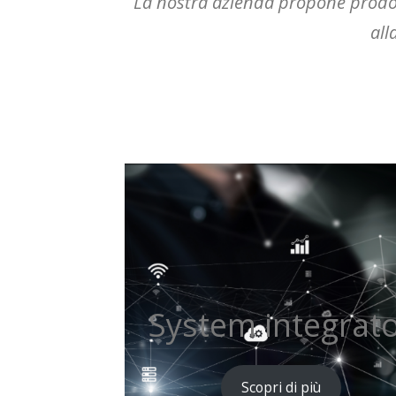
La nostra azienda propone prodot
all
System integrat
Scopri di più