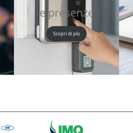
C
e presenze
Scopri di più