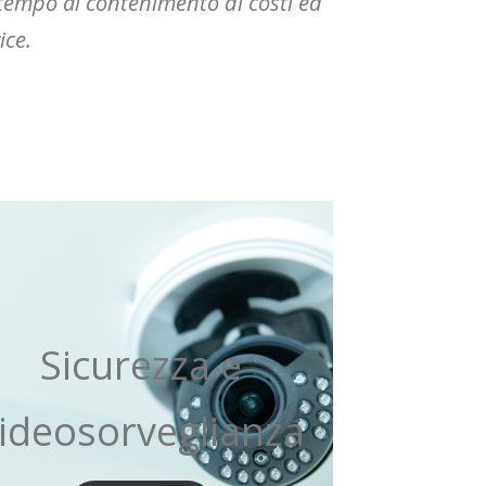
tempo al contenimento di costi ed
ice.
Sicurezza e
ideosorveglianza