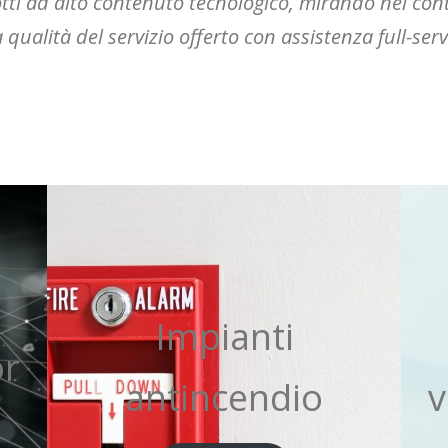
ti ad alto contenuto tecnologico, mirando nel con
a qualità del servizio offerto con assistenza full-serv
Impianti
or
antincendio
v