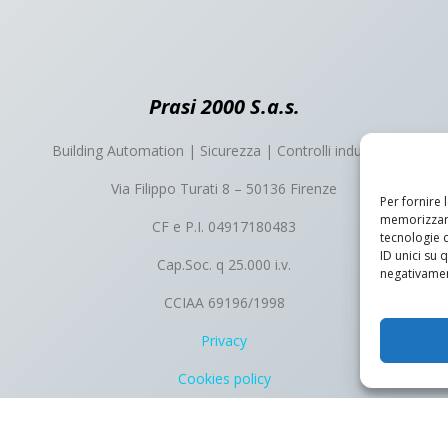
Prasi 2000 S.a.s.
Building Automation | Sicurezza | Controlli industriali
Via Filippo Turati 8 – 50136 Firenze
Per fornire 
memorizzare
CF e P.I. 04917180483
tecnologie 
ID unici su 
Cap.Soc. q 25.000 i.v.
negativament
CCIAA 69196/1998
Privacy
Cookies policy
Proudly powered by
WordPress